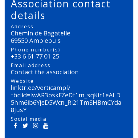
Association contact
details
Address
Chemin de Bagatelle
69550 Amplepuis
Phone number(s)
+33 6 61 77 01 25
Email address
Contact the association
Website
linktr.ee/verticampl?
fbclid=IwAR3pskFZeDf1m_sqKir1eALD
5hm6ib6YjeD5Wcn_Ri21TmSHBmCYda
8JusY
Social media