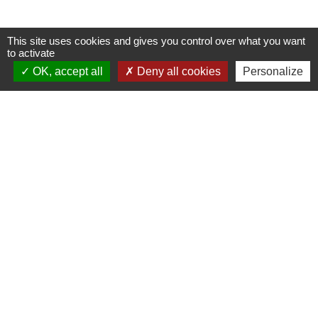
This site uses cookies and gives you control over what you want
to activate
OK, accept all
Deny all cookies
Personalize
Contacts
Commune d'Amplepuis
9 place de l'Hôtel de Ville
69550 Amplepuis - FRANCE
+33 4 74 89 30 24
Contact par formulaire
Liens