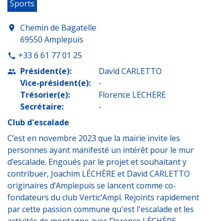
Sports
Chemin de Bagatelle
location_on
69550 Amplepuis
+33 6 61 77 01 25
phone
Président(e):
David CARLETTO
people
Vice-président(e):
-
Trésorier(e):
Florence LECHERE
Secrétaire:
-
Club d'escalade
C’est en novembre 2023 que la mairie invite les
personnes ayant manifesté un intérêt pour le mur
d’escalade. Engoués par le projet et souhaitant y
contribuer, Joachim LÉCHÈRE et David CARLETTO
originaires d’Amplepuis se lancent comme co-
fondateurs du club Vertic’Ampl. Rejoints rapidement
par cette passion commune qu'est l'escalade et les