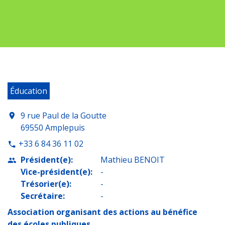
Éducation
9 rue Paul de la Goutte
location_on
69550 Amplepuis
+33 6 84 36 11 02
phone
Président(e):
Mathieu BENOIT
people
Vice-président(e):
-
Trésorier(e):
-
Secrétaire:
-
Association organisant des actions au bénéfice
des écoles publiques