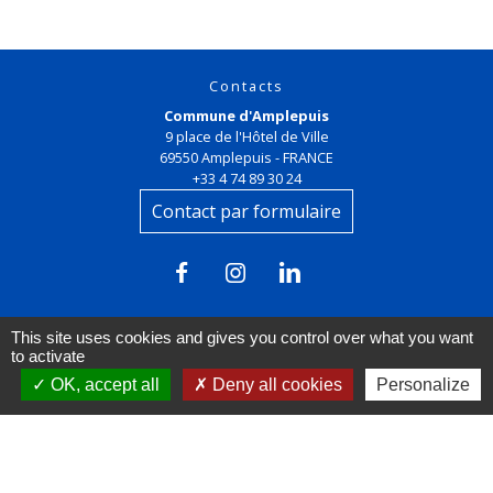
Contacts
Commune d'Amplepuis
9 place de l'Hôtel de Ville
69550 Amplepuis - FRANCE
+33 4 74 89 30 24
Contact par formulaire
This site uses cookies and gives you control over what you want
to activate
OK, accept all
Deny all cookies
Personalize
Liens
FACEBOOK