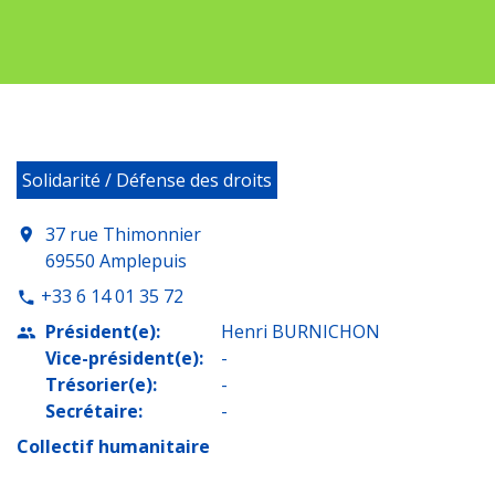
Solidarité / Défense des droits
37 rue Thimonnier
location_on
69550 Amplepuis
+33 6 14 01 35 72
phone
Président(e):
Henri BURNICHON
people
Vice-président(e):
-
Trésorier(e):
-
Secrétaire:
-
Collectif humanitaire