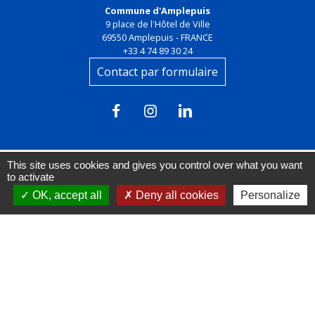
Commune d'Amplepuis
9 place de l'Hôtel de Ville
69550 Amplepuis - FRANCE
+33 4 74 89 30 24
Contact par formulaire
This site uses cookies and gives you control over what you want
to activate
OK, accept all
Deny all cookies
Personalize
Liens
FACEBOOK
INSTAGRAM
LINKEDIN