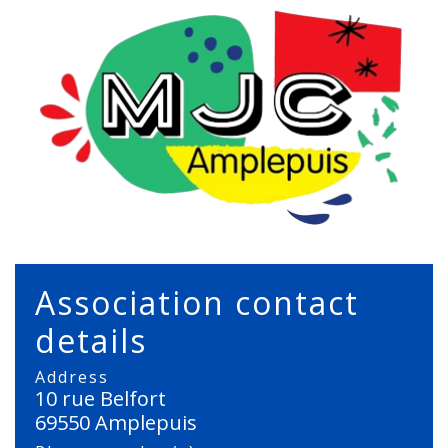
Association contact
details
Address
10 rue Belfort
69550 Amplepuis