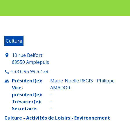
Culture
10 rue Belfort
location_on
69550 Amplepuis
+33 6 95 99 52 38
phone
Président(e):
Marie-Noëlle REGIS - Philippe
people
Vice-
AMADOR
président(e):
-
Trésorier(e):
-
Secrétaire:
-
Culture - Activités de Loisirs - Environnement