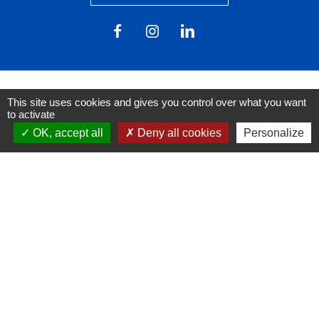
This site uses cookies and gives you control over what you want
to activate
Liens
OK, accept all
Deny all cookies
Personalize
FACEBOOK
INSTAGRAM
LINKEDIN
Mentions légales
-
Politique de confidentialité
-
Accessibilité
-
Plan du site
-
Gestion des cookies