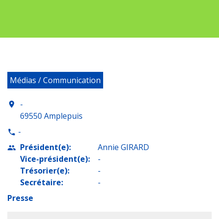
Médias / Communication
-
location_on
69550 Amplepuis
-
phone
Président(e):
Annie GIRARD
people
Vice-président(e):
-
Trésorier(e):
-
Secrétaire:
-
Presse