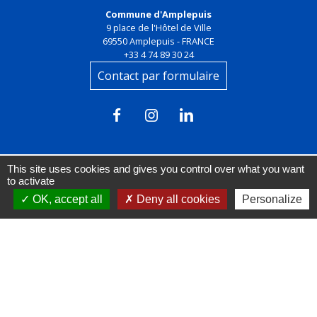
Commune d'Amplepuis
9 place de l'Hôtel de Ville
69550 Amplepuis - FRANCE
+33 4 74 89 30 24
Contact par formulaire
This site uses cookies and gives you control over what you want
to activate
OK, accept all
Deny all cookies
Personalize
Liens
FACEBOOK
INSTAGRAM
LINKEDIN