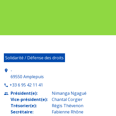
Solidarité / Défense des droits
-
location_on
69550 Amplepuis
+33 6 95 42 11 41
phone
Président(e):
Nimanga Ngagué
people
Vice-président(e):
Chantal Corgier
Trésorier(e):
Régis Thévenon
Secrétaire:
Fabienne Rhône