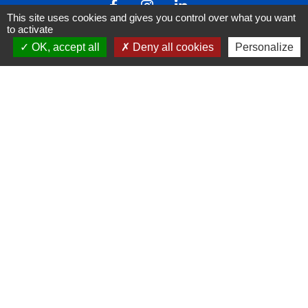
This site uses cookies and gives you control over what you want
to activate
OK, accept all
Deny all cookies
Personalize
Liens
FACEBOOK
INSTAGRAM
LINKEDIN
Mentions légales
-
Politique de confidentialité
-
Accessibilité
-
Plan du site
-
Gestion des cookies
Site créé en partenariat avec Réseau des Communes