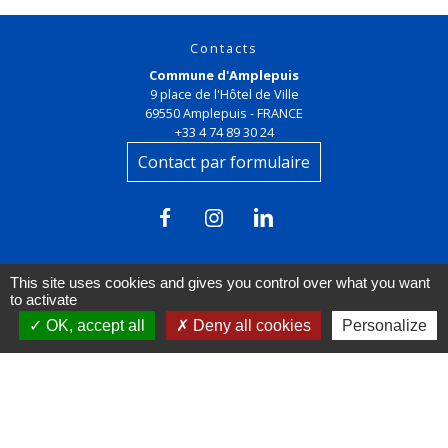
Contacts
Commune d'Amplepuis
9 place de l'Hôtel de Ville
69550 Amplepuis - FRANCE
+33 4 74 89 30 24
Contact par formulaire
This site uses cookies and gives you control over what you want
to activate
OK, accept all
Deny all cookies
Personalize
Liens
FACEBOOK
INSTAGRAM