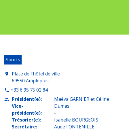
Sports
Place de l'hôtel de ville
location_on
69550 Amplepuis
+33 6 95 75 02 84
phone
Président(e):
Maëva GARNIER et Céline
people
Vice-
Dumas
président(e):
-
Trésorier(e):
Isabelle BOURGEOIS
Secrétaire:
Aude FONTENILLE